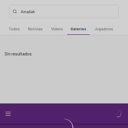
Buscar contenidos - Amallah
Introduce tu búsqueda, espera unos instantes y te mostraremo
Todos
Noticias
Vídeos
Galerías
Jugadores
Sin resultados
Sin resultados