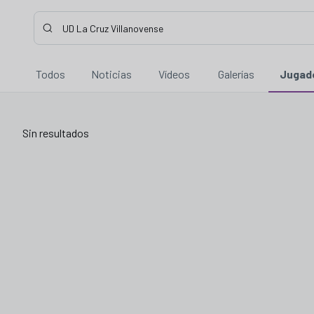
Buscar contenidos - UD%20La%20Cruz%20Villanovense
Introduce tu búsqueda, espera unos instantes y te mostrare
Todos
Noticias
Vídeos
Galerías
Jugad
Sin resultados
Sin resultados