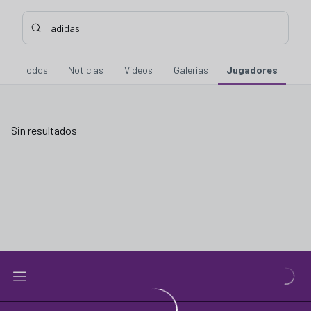
Buscar contenidos - adidas
Introduce tu búsqueda, espera unos instantes y te mostraremo
Todos
Noticias
Vídeos
Galerías
Jugadores
Sin resultados
Sin resultados