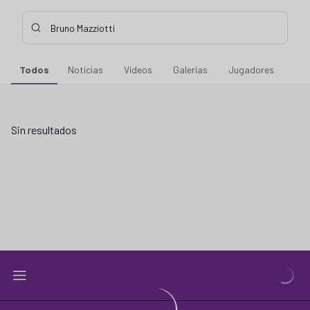
Buscar contenidos - Bruno%20Mazziotti
Introduce tu búsqueda, espera unos instantes y te mostraremo
Todos
Noticias
Vídeos
Galerías
Jugadores
Sin resultados
Sin resultados