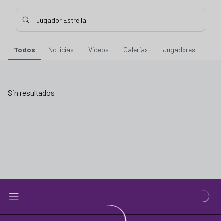
Buscar contenidos - Jugador%20Estrella
Introduce tu búsqueda, espera unos instantes y te mostraremo
Todos
Noticias
Vídeos
Galerías
Jugadores
Sin resultados
Sin resultados