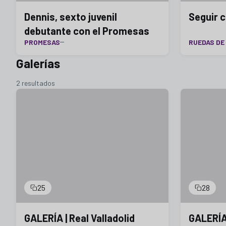
Dennis, sexto juvenil
Seguir 
debutante con el Promesas
PROMESAS
RUEDAS DE
Galerías
2 resultados
25
28
GALERÍA | Real Valladolid
GALERÍA 