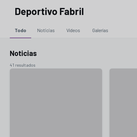
Deportivo Fabril
Todo
Noticias
Vídeos
Galerías
Noticias
41 resultados