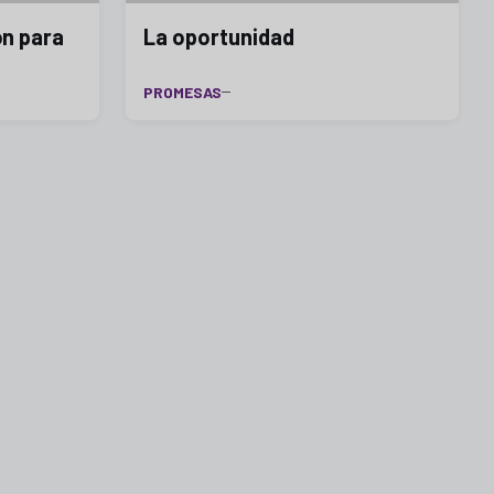
ón para
La oportunidad
PROMESAS