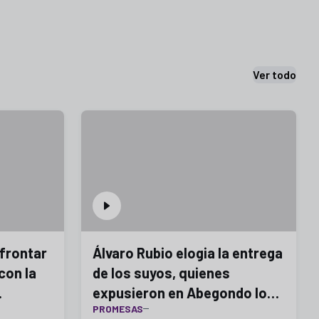
Ver todo
afrontar
Álvaro Rubio elogia la entrega
 con la
de los suyos, quienes
expusieron en Abegondo lo
PROMESAS
preparado