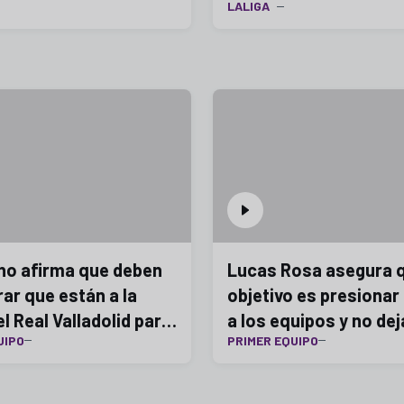
LALIGA
no afirma que deben
Lucas Rosa asegura q
ar que están a la
objetivo es presiona
el Real Valladolid para
a los equipos y no dej
UIPO
PRIMER EQUIPO
n Andorra
respiren