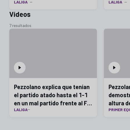
LALIGA
LALIGA
Vídeos
7 resultados
Pezzolano explica que tenían
Pezzola
el partido atado hasta el 1-1
demostr
en un mal partido frente al FC
altura d
LALIGA
PRIMER EQ
Andorra
ganar e