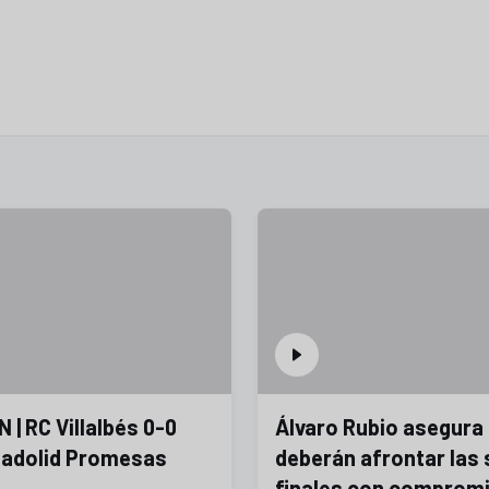
| RC Villalbés 0-0
Álvaro Rubio asegura
lladolid Promesas
deberán afrontar las 
finales con compromi