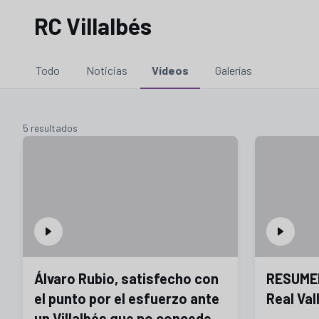
RC Villalbés
Todo
Noticias
Vídeos
Galerías
5 resultados
Álvaro Rubio, satisfecho con
RESUMEN 
el punto por el esfuerzo ante
Real Va
un Villalbés que no concede