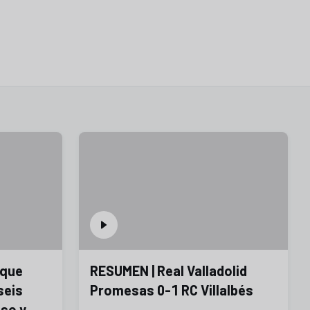
 que
RESUMEN | Real Valladolid
seis
Promesas 0-1 RC Villalbés
so y