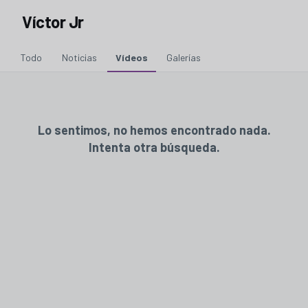
Víctor Jr
Todo
Noticias
Vídeos
Galerías
Lo sentimos, no hemos encontrado nada.
Intenta otra búsqueda.