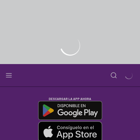
DESCARGAR LA APP AHORA