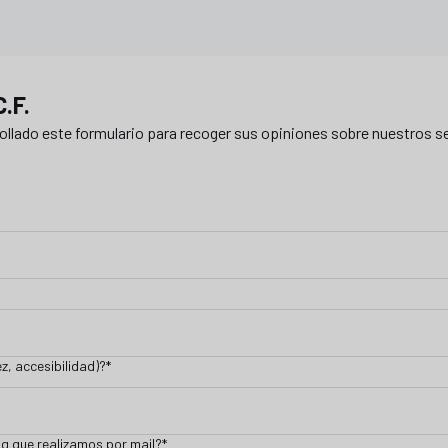
.F.
rollado este formulario para recoger sus opiniones sobre nuestros 
z, accesibilidad)?
*
ng que realizamos por mail?
*