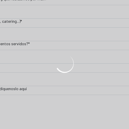
 catering...)
*
imentos servidos?
*
ndíquenoslo aquí