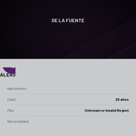
DE LA FUENTE
0
POSICIÓN
ALERO
Nacimiento
Edad
25 años
País
Unknown or Invalid Region
Nacionalidad