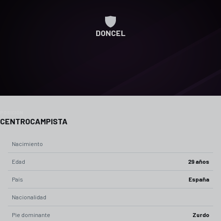
DONCEL
POSICIÓN
CENTROCAMPISTA
Nacimiento
Edad
29 años
País
España
Nacionalidad
Pie dominante
Zurdo