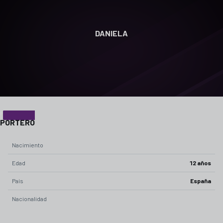
DANIELA
23
POSICIÓN
PORTERO
Nacimiento
Edad
12 años
País
España
Nacionalidad