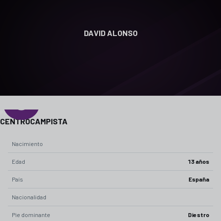
DAVID ALONSO
0
POSICIÓN
CENTROCAMPISTA
Nacimiento
Edad
13 años
País
España
Nacionalidad
Pie dominante
Diestro