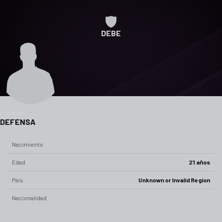
DEBE
POSICIÓN
DEFENSA
Nacimiento
Edad
21 años
País
Unknown or Invalid Region
Nacionalidad