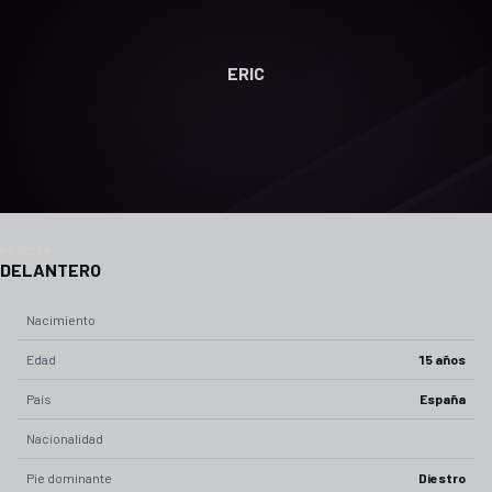
ERIC
POSICIÓN
DELANTERO
Nacimiento
Edad
15 años
País
España
Nacionalidad
Pie dominante
Diestro