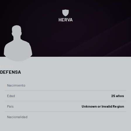
HERVA
POSICIÓN
DEFENSA
Nacimiento
Edad
25 años
País
Unknown or Invalid Region
Nacionalidad