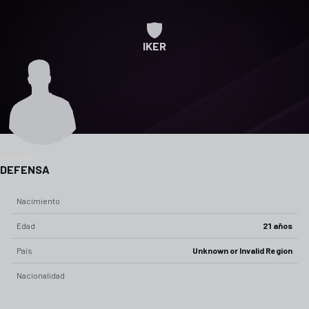
IKER
POSICIÓN
DEFENSA
Nacimiento
Edad
21 años
País
Unknown or Invalid Region
Nacionalidad