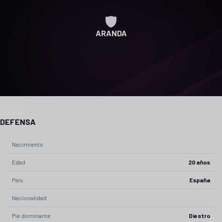
ARANDA
POSICIÓN
DEFENSA
Nacimiento
Edad
20 años
País
España
Nacionalidad
Pie dominante
Diestro