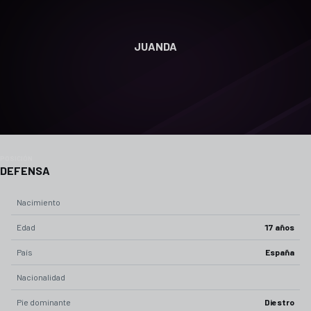
JUANDA
POSICIÓN
DEFENSA
Nacimiento
Edad
17 años
País
España
Nacionalidad
Pie dominante
Diestro