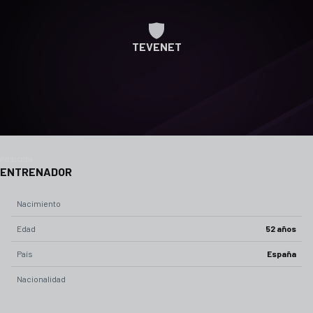
TEVENET
POSICIÓN
ENTRENADOR
Nacimiento
Edad
52 años
País
España
Nacionalidad