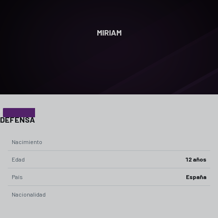
MIRIAM
21
POSICIÓN
DEFENSA
Nacimiento
Edad
12 años
País
España
Nacionalidad