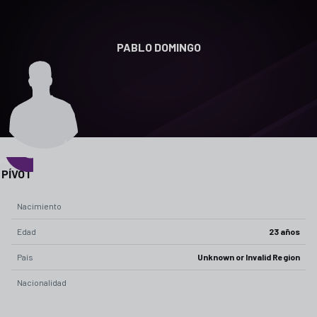
PABLO DOMINGO
0
POSICIÓN
PÍVOT
Nacimiento
Edad
23 años
País
Unknown or Invalid Region
Nacionalidad