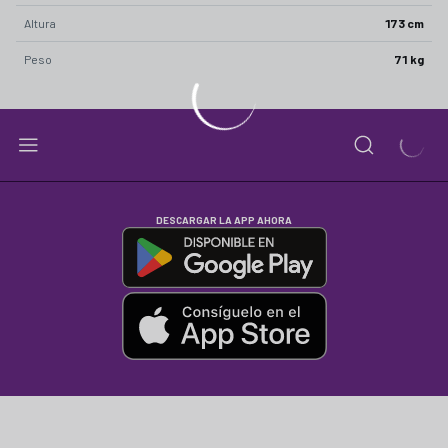
Altura
173 cm
Peso
71 kg
DESCARGAR LA APP AHORA