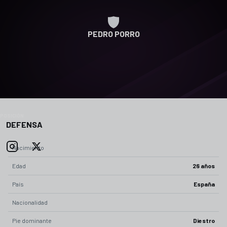
PEDRO PORRO
POSICIÓN
DEFENSA
Nacimiento
Edad
26 años
País
España
Nacionalidad
Pie dominante
Diestro