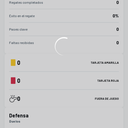
0
Regates completados
0%
Éxito en el regate
0
Pases clave
0
Faltas recibidas
0
TARJETA AMARILLA
0
TARJETA ROJA
0
FUERA DE JUEGO
Defensa
Duelos