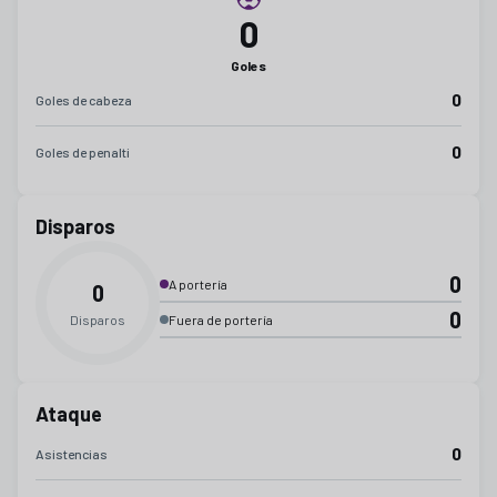
0
Goles
0
Goles de cabeza
0
Goles de penalti
Disparos
0
A portería
0
0
Disparos
Fuera de portería
Ataque
0
Asistencias