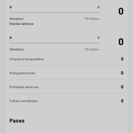
0
0
0
Ganados
Perdidos
Duelos aéreos
0
0
0
Ganados
Perdidos
0
Disparos bloqueados
0
Recuperaciones
0
Entradas exitosas
0
Faltas cometidas
Pases