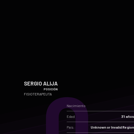
0
SERGIO ALIJA
POSICIÓN
FISIOTERAPEUTA
Nacimiento
Edad
31 años
País
Unknown or Invalid Region