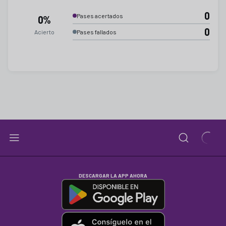
0
Pases acertados
0%
0
Acierto
Pases fallados
DESCARGAR LA APP AHORA