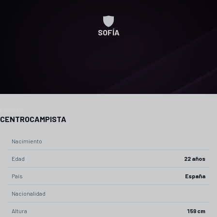
SOFÍA
POSICIÓN
CENTROCAMPISTA
Nacimiento
Edad
22 años
País
España
Nacionalidad
Altura
159 cm