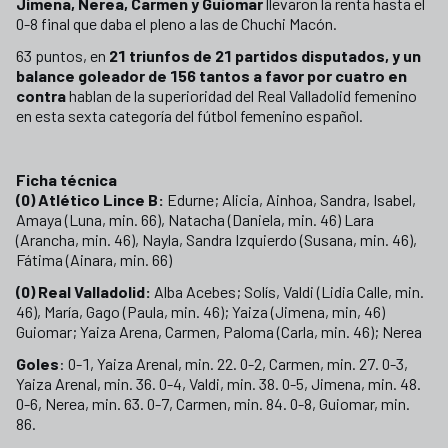
Jimena, Nerea, Carmen y Guiomar
llevaron la renta hasta el
0-8 final que daba el pleno a las de Chuchi Macón.
63 puntos, en
21 triunfos de 21 partidos disputados, y un
balance goleador de 156 tantos a favor por cuatro en
contra
hablan de la superioridad del Real Valladolid femenino
en esta sexta categoría del fútbol femenino español.
Ficha técnica
(0) Atlético Lince B:
Edurne; Alicia, Ainhoa, Sandra, Isabel,
Amaya (Luna, min. 66), Natacha (Daniela, min. 46) Lara
(Arancha, min. 46), Nayla, Sandra Izquierdo (Susana, min. 46),
Fátima (Ainara, min. 66)
(0) Real Valladolid:
Alba Acebes; Solís, Valdi (Lidia Calle, min.
46), María, Gago (Paula, min. 46); Yaiza (Jimena, min, 46)
Guiomar; Yaiza Arena, Carmen, Paloma (Carla, min. 46); Nerea
Goles
: 0-1, Yaiza Arenal, min. 22. 0-2, Carmen, min. 27. 0-3,
Yaiza Arenal, min. 36. 0-4, Valdi, min. 38. 0-5, Jimena, min. 48.
0-6, Nerea, min. 63. 0-7, Carmen, min. 84. 0-8, Guiomar, min.
86.