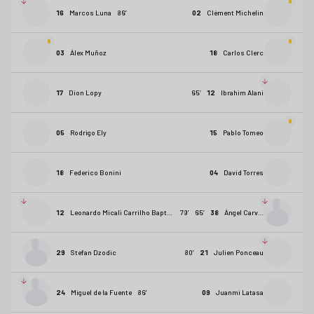
16
Marcos Luna
86
’
02
Clément Michelin
03
Álex Muñoz
18
Carlos Clerc
17
Dion Lopy
65
’
12
Ibrahim Alani
05
Rodrigo Ely
15
Pablo Tomeo
18
Federico Bonini
04
David Torres
12
Leonardo Micali Carrilho Baptistão
79
’
65
’
38
Ángel Carvajal
29
Stefan Dzodic
80
’
21
Julien Ponceau
24
Miguel de la Fuente
86
’
09
Juanmi Latasa