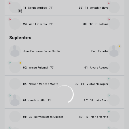
11
Sergio Arribas
71
’
65
’
11
Amath Ndiaye
23
Adri Embarba
71
’
80
’
17
Stipe Biuk
Suplentes
Joan Francesc Ferrer Sicilia
Fran Escribá
02
Arnau Puigmal
79
’
01
Álvaro Aceves
04
Nélson Macedo Monte
65
’
08
Víctor Meseguer
07
Jon Morcillo
71
’
80
’
14
Iván Alejo
08
Guilherme Borges Guedes
65
’
16
Mario Maroto