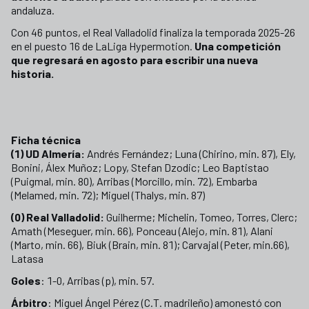
andaluza.
Con 46 puntos, el Real Valladolid finaliza la temporada 2025-26
en el puesto 16 de LaLiga Hypermotion.
Una competición
que regresará en agosto para escribir una nueva
historia.
Ficha técnica
(1) UD Almería:
Andrés Fernández; Luna (Chirino, min. 87), Ely,
Bonini, Álex Muñoz; Lopy, Stefan Dzodic; Leo Baptistao
(Puigmal, min. 80), Arribas (Morcillo, min. 72), Embarba
(Melamed, min. 72); Miguel (Thalys, min. 87)
(0) Real Valladolid:
Guilherme; Michelin, Tomeo, Torres, Clerc;
Amath (Meseguer, min. 66), Ponceau (Alejo, min. 81), Alani
(Marto, min. 66), Biuk (Brain, min. 81); Carvajal (Peter, min.66),
Latasa
Goles
: 1-0, Arribas (p), min. 57.
Árbitro
: Miguel Ángel Pérez (C.T. madrileño) amonestó con