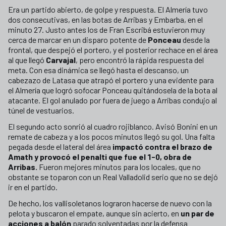
Era un partido abierto, de golpe y respuesta. El Almería tuvo
dos consecutivas, en las botas de Arribas y Embarba, en el
minuto 27. Justo antes los de Fran Escribá estuvieron muy
cerca de marcar en un disparo potente de
Ponceau
desde la
frontal, que despejó el portero, y el posterior rechace en el área
al que llegó
Carvajal
, pero encontró la rápida respuesta del
meta. Con esa dinámica se llegó hasta el descanso, un
cabezazo de Latasa que atrapó el portero y una evidente para
el Almería que logró sofocar Ponceau quitándosela de la bota al
atacante. El gol anulado por fuera de juego a Arribas condujo al
túnel de vestuarios.
El segundo acto sonrió al cuadro rojiblanco. Avisó Bonini en un
remate de cabeza y a los pocos minutos llegó su gol. Una falta
pegada desde el lateral del área
impactó contra el brazo de
Amath y provocó el penalti que fue el 1-0, obra de
Arribas.
Fueron mejores minutos para los locales, que no
obstante se toparon con un Real Valladolid serio que no se dejó
ir en el partido.
De hecho, los vallisoletanos lograron hacerse de nuevo con la
pelota y buscaron el empate, aunque sin acierto, en
un par de
acciones a balón
parado solventadas por la defensa