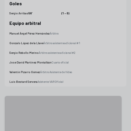
Goles
Sergio Arribas
56
’
(1 - 0)
Equipo arbitral
Manuel Ángel Pérez Hernández
Árbitro
Gonzalo López de la Llave
Árbitro asistente adicional #1
Sergio Rebollo Merino
Árbitro asistente adicional #2
Jose David Martínez Montalbán
Cuarto oficial
Valentín Pizarro Gómez
Árbitro Asistente de Vídeo
Luis Bestard Servera
Asistente VAR Oficial