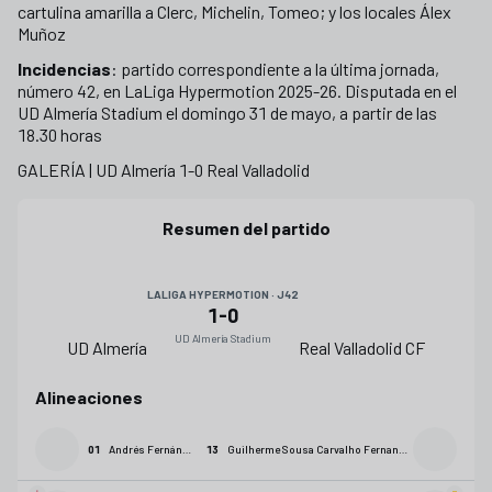
cartulina amarilla a Clerc, Michelin, Tomeo; y los locales Álex
Muñoz
Incidencias
: partido correspondiente a la última jornada,
número 42, en LaLiga Hypermotion 2025-26. Disputada en el
UD Almería Stadium el domingo 31 de mayo, a partir de las
18.30 horas
GALERÍA | UD Almería 1-0 Real Valladolid
+
27
Resumen del partido
LALIGA HYPERMOTION · J42
1
-
0
UD Almería Stadium
UD Almería
Real Valladolid CF
Alineaciones
01
Andrés Fernández
13
Guilherme Sousa Carvalho Fernandes