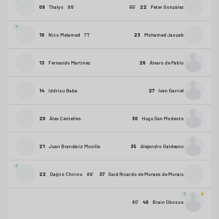
09
Thalys
86
’
65
’
22
Peter González
10
Nico Melamed
71
’
23
Mohamed Jaouab
13
Fernando Martínez
26
Álvaro de Pablo
14
Iddrisu Baba
27
Iván Garriel
20
Álex Centelles
30
Hugo San Modesto
21
Juan Brandáriz Movilla
35
Alejandro Galdeano
22
Daijiro Chirino
86
’
37
Said Ricardo de Moraes de Morais
80
’
40
Brain Obosso