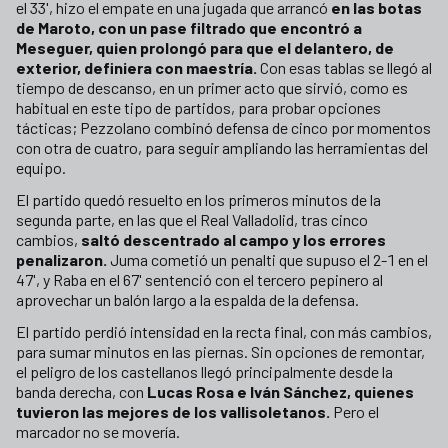
el 33', hizo el empate en una jugada que arrancó
en las botas
de Maroto, con un pase filtrado que encontró a
Meseguer, quien prolongó para que el delantero, de
exterior, definiera con maestría.
Con esas tablas se llegó al
tiempo de descanso, en un primer acto que sirvió, como es
habitual en este tipo de partidos, para probar opciones
tácticas; Pezzolano combinó defensa de cinco por momentos
con otra de cuatro, para seguir ampliando las herramientas del
equipo.
El partido quedó resuelto en los primeros minutos de la
segunda parte, en las que el Real Valladolid, tras cinco
cambios,
saltó descentrado al campo y los errores
penalizaron.
Juma cometió un penalti que supuso el 2-1 en el
47', y Raba en el 67' sentenció con el tercero pepinero al
aprovechar un balón largo a la espalda de la defensa.
El partido perdió intensidad en la recta final, con más cambios,
para sumar minutos en las piernas. Sin opciones de remontar,
el peligro de los castellanos llegó principalmente desde la
banda derecha, con
Lucas Rosa e Iván Sánchez, quienes
tuvieron las mejores de los vallisoletanos.
Pero el
marcador no se movería.