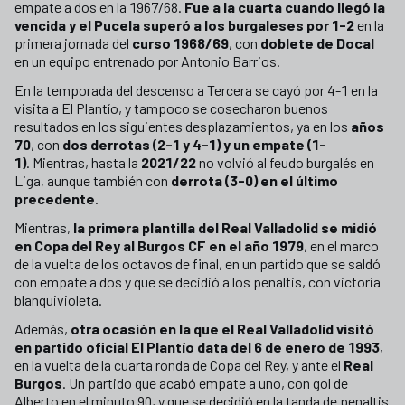
empate a dos en la 1967/68.
Fue a la cuarta cuando llegó la
vencida y el Pucela superó a los burgaleses por 1-2
en la
primera jornada del
curso 1968/69
, con
doblete de Docal
en un equipo entrenado por Antonio Barrios.
En la temporada del descenso a Tercera se cayó por 4-1 en la
visita a El Plantío, y tampoco se cosecharon buenos
resultados en los siguientes desplazamientos, ya en los
años
70
, con
dos derrotas (2-1 y 4-1) y un empate (1-
1)
. Mientras, hasta la
2021/22
no volvió al feudo burgalés en
Liga, aunque también con
derrota (3-0) en el último
precedente
.
Mientras,
la primera plantilla del Real Valladolid se midió
en Copa del Rey al Burgos CF en el año 1979
, en el marco
de la vuelta de los octavos de final, en un partido que se saldó
con empate a dos y que se decidió a los penaltis, con victoria
blanquivioleta.
Además,
otra ocasión en la que el Real Valladolid visitó
en partido oficial El Plantío data del 6 de enero de 1993
,
en la vuelta de la cuarta ronda de Copa del Rey, y ante el
Real
Burgos
. Un partido que acabó empate a uno, con gol de
Alberto en el minuto 90, y que se decidió en la tanda de penaltis