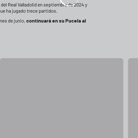
a del Real Valladolid en septiembre de 2024 y
 que ha jugado trece partidos.
mes de junio,
continuará en su Pucela al