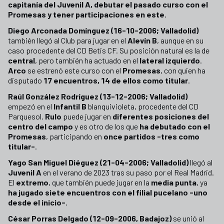
capitanía del Juvenil A, debutar el pasado curso con el
Promesas y tener participaciones en este
.
Diego Arconada Domínguez (16-10-2006; Valladolid)
también llegó al Club para jugar en el
Alevín B
, aunque en su
caso procedente del CD Betis CF. Su posición natural es la de
central
, pero también ha actuado en el
lateral izquierdo
.
Arco
se estrenó este curso con el
Promesas
, con quien ha
disputado
17 encuentros, 14 de ellos como titular
.
Raúl González Rodríguez (13-12-2006; Valladolid)
empezó en el
Infantil B
blanquivioleta, procedente del CD
Parquesol.
Rulo
puede jugar en
diferentes posiciones del
centro del campo
y es otro de los que
ha debutado con el
Promesas
, participando en
once partidos -tres como
titular-
.
Yago San Miguel Diéguez (21-04-2006; Valladolid)
llegó al
Juvenil A
en el verano de 2023 tras su paso por el Real Madrid.
El
extremo
, que también puede jugar en la
media punta
, ya
ha jugado siete encuentros con el filial pucelano -uno
desde el inicio-
.
César Porras Delgado (12-09-2006, Badajoz)
se unió al