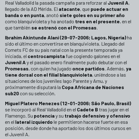
Real Valladolid la pasada campaña para reforzar al
Juvenil A
,
llegado de la AD Mérida. El
atacante
, que
puede actuar en
banda o en punta
, anotó
siete goles en su primer año
como blanquivioleta y ha anotado
tres en el presente
, en el
que también
se estrenó con el Promesas
.
Ibrahim Akintunde Alani (29-07-2006; Lagos, Nigeria)
ha
sido el último en convertirse en blanquivioleta. Llegado del
Comets FC de su país natal con la presente temporada ya
iniciada, el
centrocampista
fue cogiendo galones en el
Juvenil A
y el pasado enero finalmente pudo debutar con el
Promesas
, con quien ha jugado
once partidos
. Además,
ya
tiene dorsal con el filial blanquivioleta
, uniéndose a las
situaciones de los juveniles Iago Parente y Arnu, y
próximamente disputará la
Copa Africana de Naciones
sub20
con su selección.
Miguel Platero Menezes (12-01-2006; São Paulo, Brasil)
se incorporó al Real Valladolid en el
Cadete B
tras jugar en el
Flamengo. Su
potencia
y su
trabajo defensivo y ofensivo
en el
lateral izquierdo
le permitieron hacerse fuerte en esa
posición, desde donde ha aportado los dos últimos cursos en
el Juvenil A.