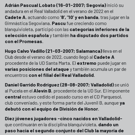
Adrián Pascual Lobato (16-01-2007; Segovia)
inició su
andadura en el Real Valladolid en el verano de 2022 en el
Cadete A
, actuando como
‘8’, ‘10’ y en banda
, tras jugar en la
Gimnástica Segoviana.
Pascu
fue creciendo como
blanquivioleta, participó con las
categorías inferiores de la
selección española
y también
ha disputado dos partidos
con el Promesas
.
Hugo Calvo Vadillo (21-03-2007; Salamanca)
lleva en el
Club desde el verano de 2022, cuando llegó al
Cadete A
procedente de la UD Santa Marta. El
extremo
puede jugar en
varias posiciones del ataque
y también acumula un par de
encuentros
con el filial del Real Valladolid
.
Daniel Garrido Rodríguez (28-08-2007; Valladolid)
se unió
al Pucela en el
Alevín B
, procedente de la UD Sur. El imponente
central
estuvo cedido el pasado curso en el CD Parquesol,
club conveniado, y este forma parte del Juvenil B, aunque
ya
debutó con el equipo de División de Honor
.
Diez jóvenes jugadores -cinco nacidos en Valladolid-
que continuarán en la disciplina blanquivioleta,
dando un
paso hacia el segundo conjunto del Club la mayoría de