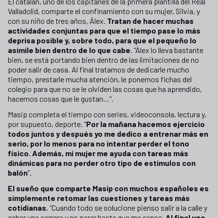
El catalán, uno de los capitanes de la primera plantilla del Real
Valladolid, comparte el confinamiento con su mujer, Silvia, y
con su niño de tres años, Álex.
Tratan de hacer muchas
actividades conjuntas para que el tiempo pase lo más
deprisa posible y, sobre todo, para que el pequeño lo
asimile bien dentro de lo que cabe
. “Álex lo lleva bastante
bien, se está portando bien dentro de las limitaciones de no
poder salir de casa. Al final tratamos de dedicarle mucho
tiempo, prestarle mucha atención, le ponemos fichas del
colegio para que no se le olviden las cosas que ha aprendido,
hacemos cosas que le gustan…”.
Masip completa el tiempo con series, videoconsola, lectura y,
por supuesto, deporte. “
Por la mañana hacemos ejercicio
todos juntos y después yo me dedico a entrenar más en
serio, por lo menos para no intentar perder el tono
físico. Además, mi mujer me ayuda con tareas más
dinámicas para no perder otro tipo de estímulos con
balón
”.
El sueño que comparte Masip con muchos españoles es
simplemente retomar las cuestiones y tareas más
cotidianas
. “Cuando todo se solucione pienso salir a la calle y
echar una carrera y no parar hasta que me canse.
Al final uno