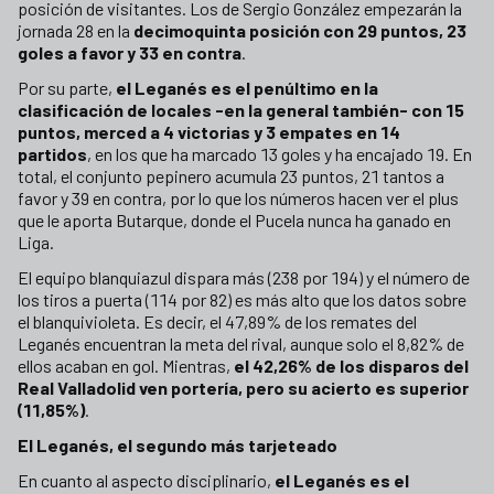
posición de visitantes. Los de Sergio González empezarán la
jornada 28 en la
decimoquinta posición con 29 puntos, 23
goles a favor y 33 en contra
.
Por su parte,
el Leganés es el penúltimo en la
clasificación de locales -en la general también- con 15
puntos, merced a 4 victorias y 3 empates en 14
partidos
, en los que ha marcado 13 goles y ha encajado 19. En
total, el conjunto pepinero acumula 23 puntos, 21 tantos a
favor y 39 en contra, por lo que los números hacen ver el plus
que le aporta Butarque, donde el Pucela nunca ha ganado en
Liga.
El equipo blanquiazul dispara más (238 por 194) y el número de
los tiros a puerta (114 por 82) es más alto que los datos sobre
el blanquivioleta. Es decir, el 47,89% de los remates del
Leganés encuentran la meta del rival, aunque solo el 8,82% de
ellos acaban en gol. Mientras,
el 42,26% de los disparos del
Real Valladolid ven portería, pero su acierto es superior
(11,85%)
.
El Leganés, el segundo más tarjeteado
En cuanto al aspecto disciplinario,
el Leganés es el