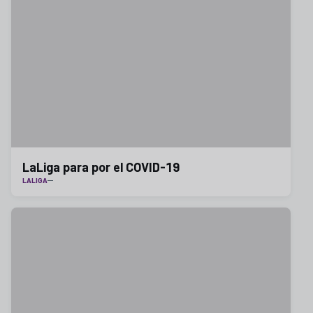
LaLiga para por el COVID-19
LALIGA