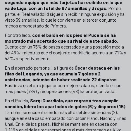
segundo equipo que más tarjetas ha recibido en lo que
va de Liga, con un total de 87 amarillas y 3 rojas
. Por su
parte, el Real Valladolid sigue sin recibir ninguna expulsión y ha
visto 59 amarillas, lo que le convierte en el tercer conjunto
menos amonestado de Primera.
Por otro lado,
con el balón en los pies el Pucela se ha
mostrado más acertado que su rival de este sábado
.
Cuenta con un 75% de pases acertados y una posesión media
del 46%; mientras que el conjunto madrileño acumula un 71% y
43%, respectivamente.
En el apartado personal, la figura de
Óscar destaca en las
filas del Leganés, ya que acumula 7 goles y 2
asistencias, además de haber realizado 22 disparos
.
Bustinza es el otro jugador con mejores datos, siendo el que
más pases (784) y recuperaciones (48) ha protagonizado.
En el Pucela,
Sergi Guardiola, que regresa tras cumplir
sanción, lidera los apartados de goles (6) y disparos (15)
.
También se encuentra en lo más alto del de asistencias (2),
aunque en este caso empatado con Óscar Plano, Nacho y Enes
Ünal. En el de los pases, Míchel se mantiene en cabeza con
1.119 y en el de las recuperaciones el más destacado es Kiko