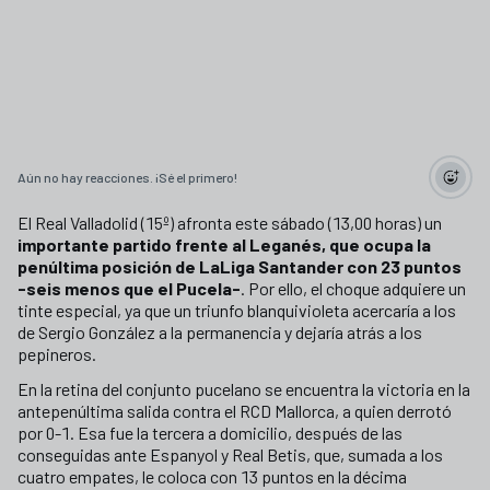
Aún no hay reacciones. ¡Sé el primero!
El Real Valladolid (15º) afronta este sábado (13,00 horas) un
importante partido frente al Leganés, que ocupa la
penúltima posición de LaLiga Santander con 23 puntos
-seis menos que el Pucela-
. Por ello, el choque adquiere un
tinte especial, ya que un triunfo blanquivioleta acercaría a los
de Sergio González a la permanencia y dejaría atrás a los
pepineros.
En la retina del conjunto pucelano se encuentra la victoria en la
antepenúltima salida contra el RCD Mallorca, a quien derrotó
por 0-1. Esa fue la tercera a domicilio, después de las
conseguidas ante Espanyol y Real Betis, que, sumada a los
cuatro empates, le coloca con 13 puntos en la décima