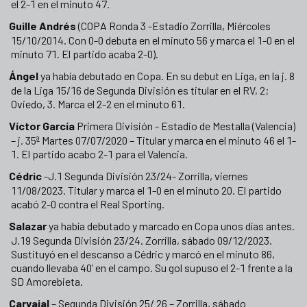
el 2-1 en el minuto 47.
Guille Andrés
(COPA Ronda 3 -Estadio Zorrilla, Miércoles
15/10/2014. Con 0-0 debuta en el minuto 56 y marca el 1-0 en el
minuto 71. El partido acaba 2-0).
Ángel
ya había debutado en Copa. En su debut en Liga, en la j. 8
de la Liga 15/16 de Segunda División es titular en el RV, 2;
Oviedo, 3. Marca el 2-2 en el minuto 61.
Víctor García
Primera División - Estadio de Mestalla (Valencia)
– j. 35ª Martes 07/07/2020 – Titular y marca en el minuto 46 el 1-
1. El partido acabo 2-1 para el Valencia.
Cédric
-J.1 Segunda División 23/24- Zorrilla, viernes
11/08/2023. Titular y marca el 1-0 en el minuto 20. El partido
acabó 2-0 contra el Real Sporting.
Salazar
ya había debutado y marcado en Copa unos días antes.
J.19 Segunda División 23/24. Zorrilla, sábado 09/12/2023.
Sustituyó en el descanso a Cédric y marcó en el minuto 86,
cuando llevaba 40’ en el campo. Su gol supuso el 2-1 frente a la
SD Amorebieta.
Carvajal
– Segunda División 25/ 26 – Zorrilla, sábado