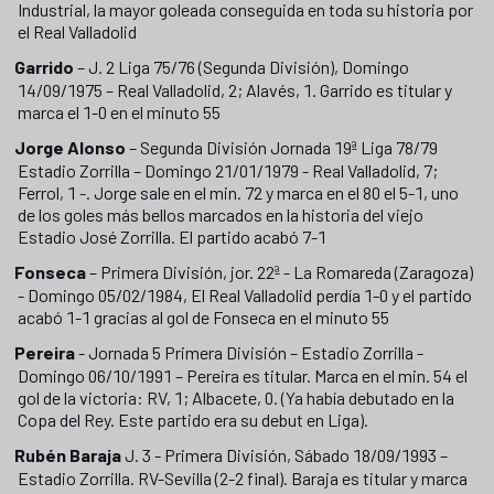
Industrial, la mayor goleada conseguida en toda su historia por
el Real Valladolid
Garrido
– J. 2 Liga 75/76 (Segunda División), Domingo
14/09/1975 – Real Valladolid, 2; Alavés, 1. Garrido es titular y
marca el 1-0 en el minuto 55
Jorge Alonso
– Segunda División Jornada 19ª Liga 78/79
Estadio Zorrilla – Domingo 21/01/1979 - Real Valladolid, 7;
Ferrol, 1 -. Jorge sale en el min. 72 y marca en el 80 el 5-1, uno
de los goles más bellos marcados en la historia del viejo
Estadio José Zorrilla. El partido acabó 7-1
Fonseca
– Primera División, jor. 22ª - La Romareda (Zaragoza)
- Domingo 05/02/1984, El Real Valladolid perdía 1-0 y el partido
acabó 1-1 gracias al gol de Fonseca en el minuto 55
Pereira
- Jornada 5 Primera División – Estadio Zorrilla -
Domingo 06/10/1991 – Pereira es titular. Marca en el min. 54 el
gol de la victoria: RV, 1; Albacete, 0. (Ya había debutado en la
Copa del Rey. Este partido era su debut en Liga).
Rubén Baraja
J. 3 - Primera División, Sábado 18/09/1993 –
Estadio Zorrilla. RV-Sevilla (2-2 final). Baraja es titular y marca