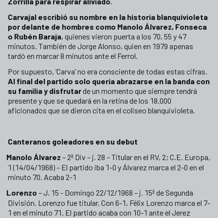
Zorrilla para respirar aliviado
.
Carvajal escribió su nombre en la historia blanquivioleta
por delante de hombres como Manolo Álvarez, Fonseca
o Rubén Baraja
, quienes vieron puerta a los 70, 55 y 47
minutos. También de Jorge Alonso, quien en 1979 apenas
tardó en marcar 8 minutos ante el Ferrol.
Por supuesto, ‘Carva’ no era consciente de todas estas cifras.
Al final del partido solo quería abrazarse en la banda con
su familia y disfrutar
de un momento que siempre tendrá
presente y que se quedará en la retina de los 18.000
aficionados que se dieron cita en el coliseo blanquivioleta.
Canteranos goleadores en su debut
Manolo Álvarez
– 2ª Div – j. 28 – Titular en el RV, 2; C.E. Europa,
1 (14/04/1968) – El partido iba 1-0 y Álvarez marca el 2-0 en el
minuto 70. Acaba 2-1
Lorenzo
– ­J. 15 - Domingo 22/12/1968 – j. 15ª de Segunda
División. Lorenzo fue titular. Con 6-1, Félix Lorenzo marca el 7-
1 en el minuto 71. El partido acaba con 10-1 ante el Jerez