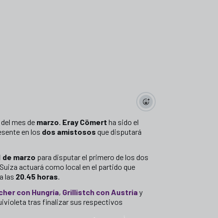
 del mes de
marzo
.
Eray Cömert
ha sido el
esente en los
dos amistosos
que disputará
1 de marzo
para disputar el primero de los dos
Suiza actuará como local en el partido que
a las
20.45 horas
.
cher con Hungría
,
Grillistch con Austria
y
uivioleta tras finalizar sus respectivos