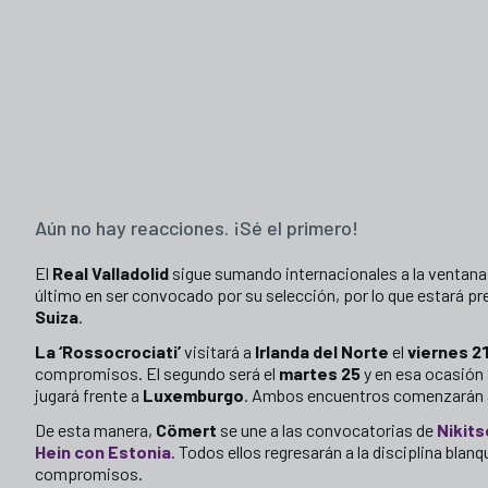
Aún no hay reacciones. ¡Sé el primero!
El
Real Valladolid
sigue sumando internacionales a la ventana
último en ser convocado por su selección, por lo que estará pr
Suiza
.
La ‘Rossocrociati’
visitará a
Irlanda del Norte
el
viernes 2
compromisos. El segundo será el
martes 25
y en esa ocasión 
jugará frente a
Luxemburgo
. Ambos encuentros comenzarán 
De esta manera,
Cömert
se une a las convocatorias de
Nikits
Hein con Estonia
. Todos ellos regresarán a la disciplina blanq
compromisos.