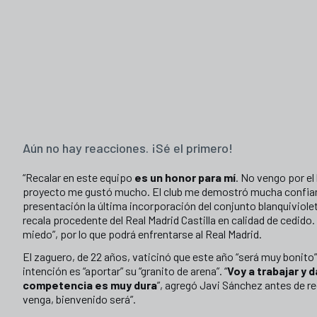
Aún no hay reacciones. ¡Sé el primero!
“Recalar en este equipo
es un honor para mí
. No vengo por e
proyecto me gustó mucho. El club me demostró mucha confian
presentación la última incorporación del conjunto blanquiviolet
recala procedente del Real Madrid Castilla en calidad de cedid
miedo”, por lo que podrá enfrentarse al Real Madrid.
El zaguero, de 22 años, vaticinó que este año “será muy bonito
intención es “aportar” su “granito de arena”. “
Voy a trabajar y 
competencia es muy dura
”, agregó Javi Sánchez antes de recal
venga, bienvenido será”.