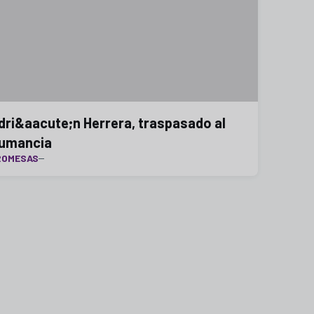
dri&aacute;n Herrera, traspasado al
umancia
ROMESAS