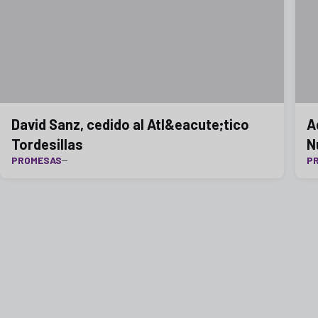
David Sanz, cedido al Atl&eacute;tico
A
Tordesillas
N
PROMESAS
P