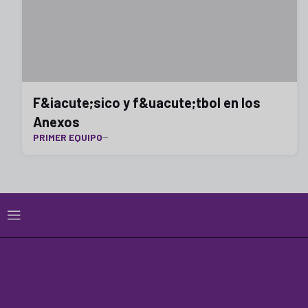
F&iacute;sico y f&uacute;tbol en los
Anexos
PRIMER EQUIPO