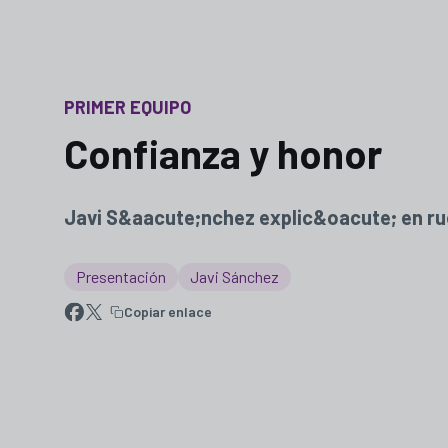
PRIMER EQUIPO
Confianza y honor
Javi S&aacute;nchez explic&oacute; en rued
Presentación
Javi Sánchez
Copiar enlace