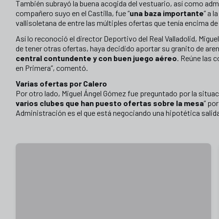
También subrayó la buena acogida del vestuario, así como admi
compañero suyo en el Castilla, fue “
una baza importante
” a 
vallisoletana de entre las múltiples ofertas que tenía encima de
Así lo reconoció el director Deportivo del Real Valladolid, Mig
de tener otras ofertas, haya decidido aportar su granito de are
central contundente y con buen juego aéreo
. Reúne las 
en Primera”, comentó.
Varias ofertas por Calero
Por otro lado, Miguel Ángel Gómez fue preguntado por la situa
varios clubes que han puesto ofertas sobre la mesa
” po
Administración es el que está negociando una hipotética salida