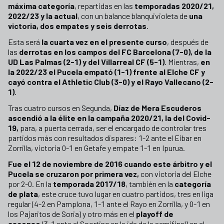
máxima categoría
, repartidas en las
temporadas 2020/21,
2022/23 y la actual
, con un balance blanquivioleta de
una
victoria, dos empates y seis derrotas
.
Esta será
la cuarta vez en el presente curso
, después de
las
derrotas en los campos del FC Barcelona (7-0), de la
UD Las Palmas (2-1) y del Villarreal CF (5-1)
. Mientras,
en
la 2022/23 el Pucela empató (1-1) frente al Elche CF y
cayó contra el Athletic Club (3-0) y el Rayo Vallecano (2-
1)
.
Tras cuatro cursos en Segunda,
Díaz de Mera Escuderos
ascendió a la élite en la campaña 2020/21, la del Covid-
19,
para, a puerta cerrada, ser el encargado de controlar tres
partidos más con resultados dispares: 1-2 ante el Eibar en
Zorrilla, victoria 0-1 en Getafe y empate 1-1 en Ipurua.
Fue el 12 de noviembre de 2016 cuando este árbitro y el
Pucela se cruzaron por primera vez,
con victoria del Elche
por 2-0. En la
temporada 2017/18
, también en la
categoría
de plata
, este cruce tuvo lugar en cuatro partidos, tres en liga
regular (4-2 en Pamplona, 1-1 ante el Rayo en Zorrilla, y 0-1 en
los Pajaritos de Soria) y otro más en el
playoff de
ascenso
(3-1 ante el Sporting en la ida de la semifinal) en el