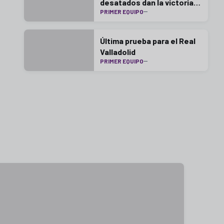
desatados dan la victoria
PRIMER EQUIPO
en Gijón
Última prueba para el Real
Valladolid
PRIMER EQUIPO