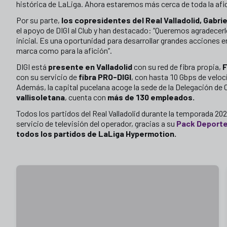
histórica de LaLiga. Ahora estaremos más cerca de toda la afic
Por su parte,
los copresidentes del Real Valladolid, Gabri
el apoyo de DIGI al Club y han destacado: “Queremos agradecer
inicial. Es una oportunidad para desarrollar grandes acciones e
marca como para la afición”.
DIGI está
presente en Valladolid
con su red de fibra propia,
F
con su servicio de
fibra PRO-DIGI
, con hasta 10 Gbps de veloci
Además, la capital pucelana acoge la sede de la Delegación de Ca
vallisoletana
, cuenta con
más de 130 empleados.
Todos los partidos del Real Valladolid durante la temporada 2
servicio de televisión del operador, gracias a su
Pack Deport
todos los partidos de LaLiga Hypermotion.