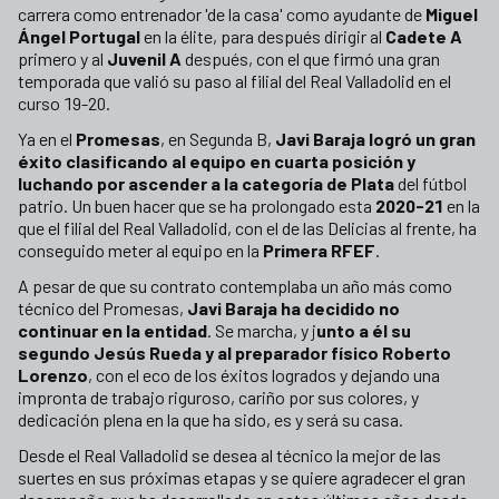
carrera como entrenador 'de la casa' como ayudante de
Miguel
Ángel Portugal
en la élite, para después dirigir al
Cadete A
primero y al
Juvenil A
después, con el que firmó una gran
temporada que valió su paso al filial del Real Valladolid en el
curso 19-20.
Ya en el
Promesas
, en Segunda B,
Javi Baraja logró un gran
éxito clasificando al equipo en cuarta posición y
luchando por ascender a la categoría de Plata
del fútbol
patrio. Un buen hacer que se ha prolongado esta
2020-21
en la
que el filial del Real Valladolid, con el de las Delicias al frente, ha
conseguido meter al equipo en la
Primera RFEF
.
A pesar de que su contrato contemplaba un año más como
técnico del Promesas,
Javi Baraja ha decidido no
continuar en la entidad
. Se marcha, y j
unto a él su
segundo Jesús Rueda y al preparador físico Roberto
Lorenzo
, con el eco de los éxitos logrados y dejando una
impronta de trabajo riguroso, cariño por sus colores, y
dedicación plena en la que ha sido, es y será su casa.
Desde el Real Valladolid se desea al técnico la mejor de las
suertes en sus próximas etapas y se quiere agradecer el gran