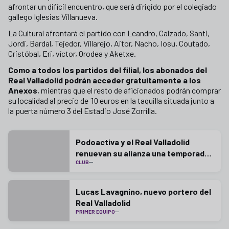
afrontar un difícil encuentro, que será dirigido por el colegiado
gallego Iglesias Villanueva.
La Cultural afrontará el partido con
Leandro, Calzado, Santi,
Jordi, Bardal, Tejedor, Villarejo, Aitor, Nacho, Iosu, Coutado,
Cristóbal, Eri, víctor, Orodea y Aketxe.
Como a todos los partidos del filial, los abonados del
Real Valladolid podrán acceder gratuitamente a los
Anexos
, mientras que el resto de aficionados podrán comprar
su localidad al precio de 10 euros en la taquilla situada junto a
la puerta número 3 del Estadio José Zorrilla.
Podoactiva y el Real Valladolid
renuevan su alianza una temporada
CLUB
más
Lucas Lavagnino, nuevo portero del
Real Valladolid
PRIMER EQUIPO