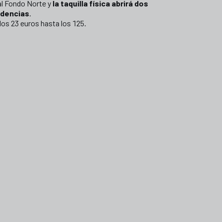
al Fondo Norte y
la taquilla física abrirá dos
idencias
.
los 23 euros hasta los 125.