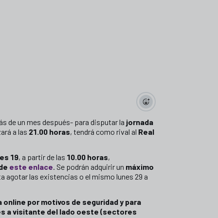
s de un mes después- para disputar la
jornada
ará a las
21.00 horas
, tendrá como rival al
Real
es 19
, a partir de las
10.00 horas
,
 de
este enlace
. Se podrán adquirir un
máximo
sta agotar las existencias o el mismo lunes 29 a
a online por motivos de seguridad y para
s a visitante del lado oeste (sectores