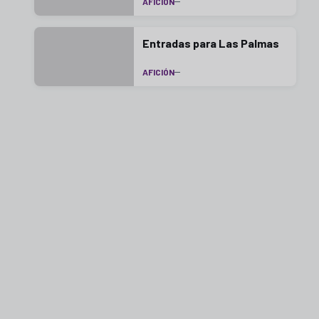
AFICIÓN
Burgos CF Promesas
Entradas para Las Palmas
AFICIÓN