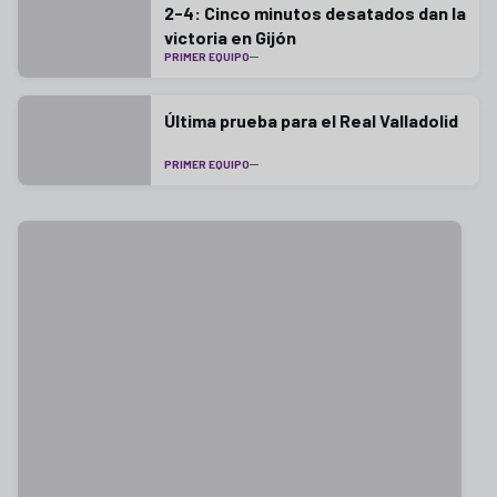
2-4: Cinco minutos desatados dan la
victoria en Gijón
PRIMER EQUIPO
Última prueba para el Real Valladolid
PRIMER EQUIPO