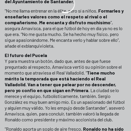
del Ayuntamiento de Santander.
“No me llama entrenar en la élite, pero sí a niños.
Formarles y
enseñarles valores como el respeto al rival o el
compañerismo. Me encanta y disfruto muchísimo
”,
asegura Amavisca, para el que fútbol de hoy en día ya no es lo
que era. “No me gusta mucho. Se ha hecho muy físico, pero
sigue apasionándome. Me encanta verlo y hablar sobre ello”,
añade el exblanquivioleta.
El futuro del Pucela
Y para muestra un botón, dado que, antes de que fuese
preguntado al respecto, Amavisca vertió su opinión sobre el
momento que atraviesa el Real Valladolid. “
Tiene mucho
mérito la temporada que está haciendo el Real
Valladolid. Van a tener que pelear por no descender,
pero yo confío en que sigan en Primera
. La ciudad se lo
merece y el equipo, futbolísticamente, también. Sergio
González es muy buen amigo mío. Es un apasionado del fútbol
y alguien muy válido. Yo les empujo desde Santander”, aseveró
Amavisca, quien, para concluir, también valoró la llegada de
Ronaldo como presidente y máximo accionista del club.
“Ronaldo aporta un soplo de aire fresco.
Ronaldo no ha sido