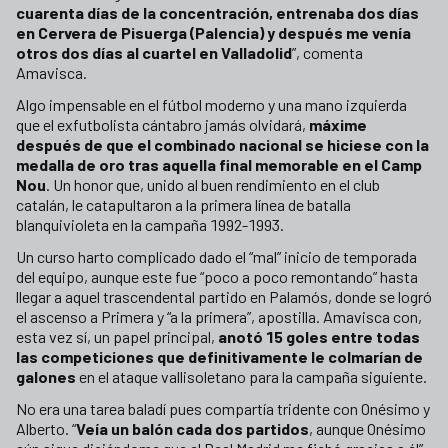
cuarenta días de la concentración, entrenaba dos días
en Cervera de Pisuerga (Palencia) y después me venía
otros dos días al cuartel en Valladolid
”, comenta
Amavisca.
Algo impensable en el fútbol moderno y una mano izquierda
que el exfutbolista cántabro jamás olvidará,
máxime
después de que el combinado nacional se hiciese con la
medalla de oro tras aquella final memorable en el Camp
Nou
. Un honor que, unido al buen rendimiento en el club
catalán, le catapultaron a la primera línea de batalla
blanquivioleta en la campaña 1992-1993.
Un curso harto complicado dado el “mal” inicio de temporada
del equipo, aunque este fue “poco a poco remontando” hasta
llegar a aquel trascendental partido en Palamós, donde se logró
el ascenso a Primera y “a la primera”, apostilla. Amavisca con,
esta vez sí, un papel principal,
anotó 15 goles entre todas
las competiciones que definitivamente le colmarían de
galones
en el ataque vallisoletano para la campaña siguiente.
No era una tarea baladí pues compartía tridente con Onésimo y
Alberto. “
Veía un balón cada dos partidos
, aunque Onésimo