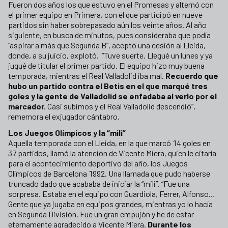
Fueron dos años los que estuvo en el Promesas y alternó con
el primer equipo en Primera, con el que participó en nueve
partidos sin haber sobrepasado aún los veinte años. Al año
siguiente, en busca de minutos, pues consideraba que podía
“aspirar a más que Segunda B”, aceptó una cesión al Lleida,
donde, a su juicio, explotó. “Tuve suerte. Llegué un lunes y ya
jugué de titular el primer partido. El equipo hizo muy buena
temporada, mientras el Real Valladolid iba mal.
Recuerdo que
hubo un partido contra el Betis en el que marqué tres
goles y la gente de Valladolid se enfadaba al verlo por el
marcador.
Casi subimos y el Real Valladolid descendió”,
rememora el exjugador cántabro.
Los Juegos Olímpicos y la “mili”
Aquella temporada con el Lleida, en la que marcó 14 goles en
37 partidos, llamó la atención de Vicente Miera, quien le citaría
para el acontecimiento deportivo del año, los Juegos
Olímpicos de Barcelona 1992. Una llamada que pudo haberse
truncado dado que acababa de iniciar la “mili”. “Fue una
sorpresa. Estaba en el equipo con Guardiola, Ferrer, Alfonso…
Gente que ya jugaba en equipos grandes, mientras yo lo hacía
en Segunda División. Fue un gran empujón y he de estar
eternamente agradecido a Vicente Miera.
Durante los