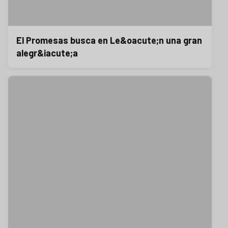
El Promesas busca en Le&oacute;n una gran
alegr&iacute;a