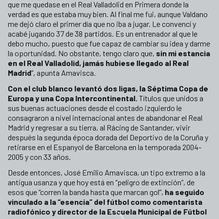
que me quedase en el Real Valladolid en Primera donde la
verdad es que estaba muy bien. Al final me fui, aunque Valdano
me dejó claro el primer día que no iba a jugar. Le convencí y
acabé jugando 37 de 38 partidos. Es un entrenador al que le
debo mucho, puesto que fue capaz de cambiar su idea y darme
la oportunidad. No obstante, tengo claro que,
sin mi estancia
en el Real Valladolid, jamás hubiese llegado al Real
Madrid
”, apunta Amavisca.
Con el club blanco levantó dos ligas, la Séptima Copa de
Europa y una Copa Intercontinental.
Títulos que unidos a
sus buenas actuaciones desde el costado izquierdo le
consagraron a nivel internacional antes de abandonar el Real
Madrid y regresar a su tierra, al Rácing de Santander, vivir
después la segunda época dorada del Deportivo de la Coruña y
retirarse en el Espanyol de Barcelona en la temporada 2004-
2005 y con 33 años.
Desde entonces, José Emilio Amavisca, un tipo extremo a la
antigua usanza y que hoy está en “peligro de extinción”, de
esos que “corren la banda hasta que marcan gol”,
ha seguido
vinculado a la “esencia” del fútbol como comentarista
radiofónico y director de la Escuela Municipal de Fútbol