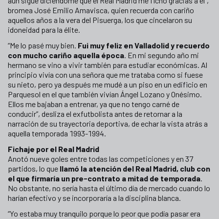
aún sigue diciéndome que el Real Madrid me fichó gracias a él”,
bromea José Emilio Amavisca, quien recuerda con cariño
aquellos años a la vera del Pisuerga, los que cincelaron su
idoneidad para la élite.
“Me lo pasé muy bien.
Fui muy feliz en Valladolid y recuerdo
con mucho cariño aquella época
. En mi segundo año mi
hermano se vino a vivir también para estudiar económicas. Al
principio vivía con una señora que me trataba como si fuese
su nieto, pero ya después me mudé a un piso en un edificio en
Parquesol en el que también vivían Ángel Lozano y Onésimo.
Ellos me bajaban a entrenar, ya que no tengo carné de
conducir”, desliza el exfutbolista antes de retornar a la
narración de su trayectoria deportiva, de echar la vista atrás a
aquella temporada 1993-1994.
Fichaje por el Real Madrid
Anotó nueve goles entre todas las competiciones y en 37
partidos, lo que
llamó la atención del Real Madrid, club con
el que firmaría un pre-contrato a mitad de temporada
.
No obstante, no sería hasta el último día de mercado cuando lo
harían efectivo y se incorporaría a la disciplina blanca.
“Yo estaba muy tranquilo porque lo peor que podía pasar era