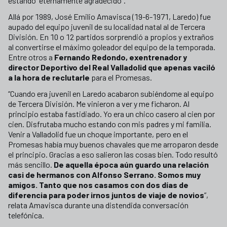
estando “eternamente agradecido”.
Allá por 1989, José Emilio Amavisca (19-6-1971, Laredo) fue
aupado del equipo juvenil de su localidad natal al de Tercera
División. En 10 o 12 partidos sorprendió a propios y extraños
al convertirse el máximo goleador del equipo de la temporada.
Entre otros a
Fernando Redondo, exentrenador y
director Deportivo del Real Valladolid que apenas vaciló
a la hora de reclutarle
para el Promesas.
“Cuando era juvenil en Laredo acabaron subiéndome al equipo
de Tercera División. Me vinieron a ver y me ficharon. Al
principio estaba fastidiado. Yo era un chico casero al cien por
cien. Disfrutaba mucho estando con mis padres y mi familia.
Venir a Valladolid fue un choque importante, pero en el
Promesas había muy buenos chavales que me arroparon desde
el principio. Gracias a eso salieron las cosas bien. Todo resultó
más sencillo.
De aquella época aún guardo una relación
casi de hermanos con Alfonso Serrano. Somos muy
amigos. Tanto que nos casamos con dos días de
diferencia para poder irnos juntos de viaje de novios
”,
relata Amavisca durante una distendida conversación
telefónica.