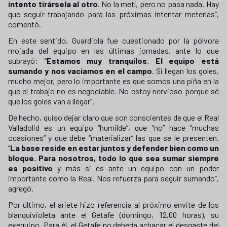
intento tirársela al otro
. No la metí, pero no pasa nada. Hay
que seguir trabajando para las próximas intentar meterlas”,
comentó.
En este sentido, Guardiola fue cuestionado por la pólvora
mojada del equipo en las últimas jornadas, ante lo que
subrayó: “
Estamos muy tranquilos. El equipo está
sumando y nos vaciamos en el campo
. Si llegan los goles,
mucho mejor, pero lo importante es que somos una piña en la
que el trabajo no es negociable. No estoy nervioso porque sé
que los goles van a llegar”.
De hecho, quiso dejar claro que son conscientes de que el Real
Valladolid es un equipo “humilde”, que “no” hace “muchas
ocasiones” y que debe “materializar” las que se le presenten.
“
La base reside en estar juntos y defender bien como un
bloque. Para nosotros, todo lo que sea sumar siempre
es positivo
y más si es ante un equipo con un poder
importante como la Real. Nos refuerza para seguir sumando”,
agregó.
Por último, el ariete hizo referencia al próximo envite de los
blanquivioleta ante el Getafe (domingo, 12,00 horas), su
exequipo. Para él, el Getafe no debería achacar el desgaste del