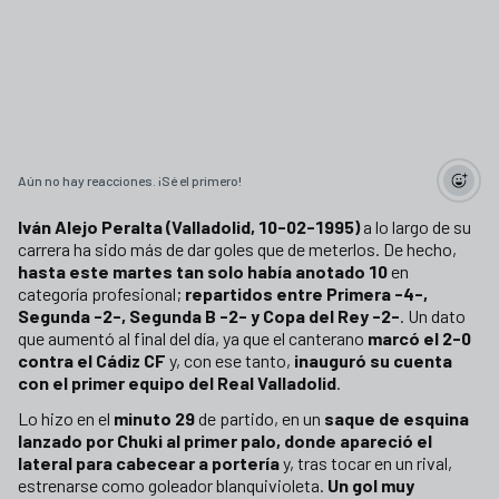
Aún no hay reacciones. ¡Sé el primero!
Iván Alejo Peralta (Valladolid, 10-02-1995)
a lo largo de su
carrera ha sido más de dar goles que de meterlos. De hecho,
hasta este martes tan solo había anotado 10
en
categoría profesional;
repartidos entre Primera -4-,
Segunda -2-, Segunda B -2- y Copa del Rey -2-
. Un dato
que aumentó al final del día, ya que el canterano
marcó el 2-0
contra el Cádiz CF
y, con ese tanto,
inauguró su cuenta
con el primer equipo del Real Valladolid
.
Lo hizo en el
minuto 29
de partido, en un
saque de esquina
lanzado por Chuki al primer palo, donde apareció el
lateral para cabecear a portería
y, tras tocar en un rival,
estrenarse como goleador blanquivioleta.
Un gol muy