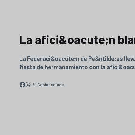
La afici&oacute;n bla
La Federaci&oacute;n de Pe&ntilde;as lleva
fiesta de hermanamiento con la afici&oacu
Copiar enlace