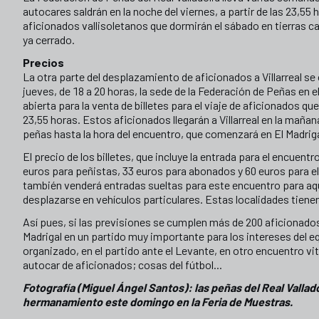
autocares saldrán en la noche del viernes, a partir de las 23,55 h
aficionados vallisoletanos que dormirán el sábado en tierras ca
ya cerrado.
Precios
La otra parte del desplazamiento de aficionados a Villarreal se
jueves, de 18 a 20 horas, la sede de la Federación de Peñas en el 
abierta para la venta de billetes para el viaje de aficionados que 
23,55 horas. Estos aficionados llegarán a Villarreal en la mañan
peñas hasta la hora del encuentro, que comenzará en El Madrigal
El precio de los billetes, que incluye la entrada para el encuentro
euros para peñistas, 33 euros para abonados y 60 euros para e
también venderá entradas sueltas para este encuentro para aq
desplazarse en vehículos particulares. Estas localidades tienen
Así pues, si las previsiones se cumplen más de 200 aficionados 
Madrigal en un partido muy importante para los intereses del equ
organizado, en el partido ante el Levante, en otro encuentro vi
autocar de aficionados; cosas del fútbol...
Fotografía (Miguel Ángel Santos): las peñas del Real Vallado
hermanamiento este domingo en la Feria de Muestras.