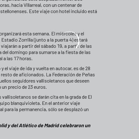
oras, hacia Villarreal, con un centenar de
stellonenses. Este viaje con hotel incluido está
 organizará esta semana. El miércoles y el
Estadio Zorrilla (junto a la puerta 4) estará
viajarán a partir del sábado 19, a partir de las
a del domingo para sumarse a la fiesta de las
 a las 17 horas.
 y el viaje de ida y vuelta en autocar, es de 28
l resto de aficionados. La Federación de Peñas
uellos seguidores vallisoletanos que deseen
 un precio de 23 euros.
vallisoletanos se darán cita en la grada de El
ipo blanquivioleta. En el anterior viaje
tal para la permanencia, sólo se desplazó un
lid y del Atlético de Madrid celebraron un