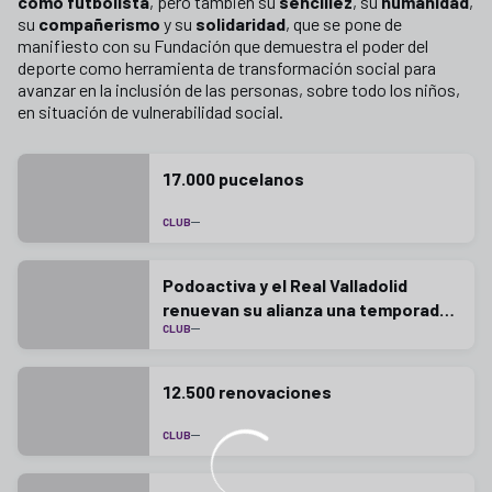
como futbolista
, pero también su
sencillez
, su
humanidad
,
su
compañerismo
y su
solidaridad
, que se pone de
manifiesto con su Fundación que demuestra el poder del
deporte como herramienta de transformación social para
avanzar en la inclusión de las personas, sobre todo los niños,
en situación de vulnerabilidad social.
17.000 pucelanos
CLUB
Podoactiva y el Real Valladolid
renuevan su alianza una temporada
CLUB
más
12.500 renovaciones
CLUB