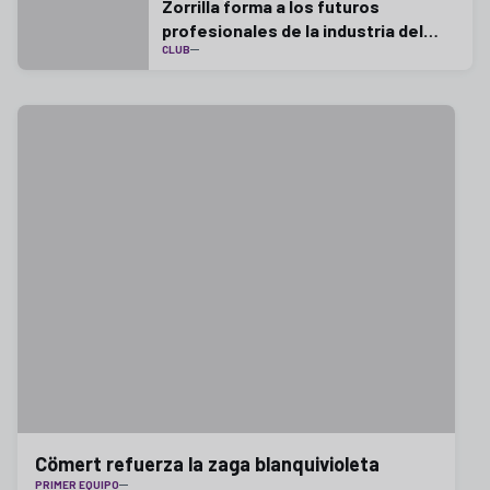
Zorrilla forma a los futuros
profesionales de la industria del
CLUB
fútbol
Cömert refuerza la zaga blanquivioleta
PRIMER EQUIPO