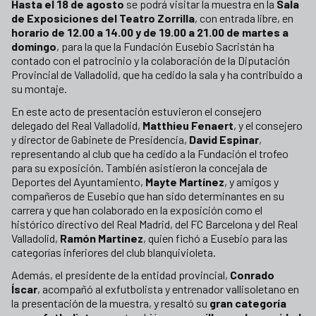
Hasta el 18 de agosto
se podrá visitar la muestra en la
Sala
de Exposiciones del Teatro Zorrilla
, con entrada libre, en
horario de 12.00 a 14.00 y de 19.00 a 21.00 de martes a
domingo
, para la que la Fundación Eusebio Sacristán ha
contado con el patrocinio y la colaboración de la Diputación
Provincial de Valladolid, que ha cedido la sala y ha contribuido a
su montaje.
En este acto de presentación estuvieron el consejero
delegado del Real Valladolid,
Matthieu Fenaert
, y el consejero
y director de Gabinete de Presidencia,
David Espinar
,
representando al club que ha cedido a la Fundación el trofeo
para su exposición. También asistieron la concejala de
Deportes del Ayuntamiento,
Mayte Martínez
, y amigos y
compañeros de Eusebio que han sido determinantes en su
carrera y que han colaborado en la exposición como el
histórico directivo del Real Madrid, del FC Barcelona y del Real
Valladolid,
Ramón Martínez
, quien fichó a Eusebio para las
categorías inferiores del club blanquivioleta.
Además, el presidente de la entidad provincial,
Conrado
Íscar
, acompañó al exfutbolista y entrenador vallisoletano en
la presentación de la muestra, y resaltó su
gran categoría