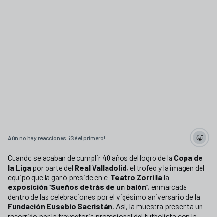
Aún no hay reacciones. ¡Sé el primero!
Cuando se acaban de cumplir 40 años del logro de la
Copa de
la Liga
por parte del
Real Valladolid
, el trofeo y la imagen del
equipo que la ganó preside en el
Teatro Zorrilla
la
exposición ‘Sueños detrás de un balón’
, enmarcada
dentro de las celebraciones por el vigésimo aniversario de la
Fundación Eusebio Sacristán
. Así, la muestra presenta un
recorrido por la trayectoria profesional del futbolista con la