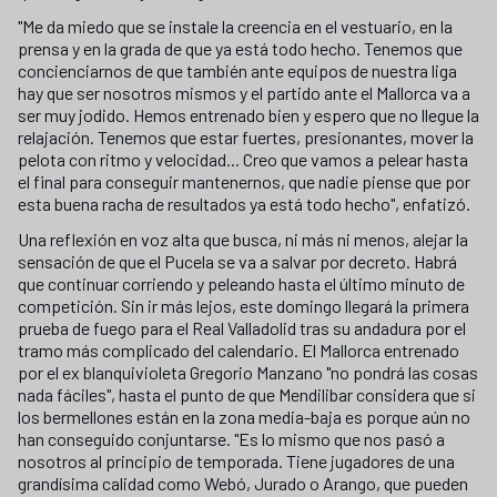
"Me da miedo que se instale la creencia en el vestuario, en la
prensa y en la grada de que ya está todo hecho. Tenemos que
concienciarnos de que también ante equipos de nuestra liga
hay que ser nosotros mismos y el partido ante el Mallorca va a
ser muy jodido. Hemos entrenado bien y espero que no llegue la
relajación. Tenemos que estar fuertes, presionantes, mover la
pelota con ritmo y velocidad... Creo que vamos a pelear hasta
el final para conseguir mantenernos, que nadie piense que por
esta buena racha de resultados ya está todo hecho", enfatizó.
Una reflexión en voz alta que busca, ni más ni menos, alejar la
sensación de que el Pucela se va a salvar por decreto. Habrá
que continuar corriendo y peleando hasta el último minuto de
competición. Sin ir más lejos, este domingo llegará la primera
prueba de fuego para el Real Valladolid tras su andadura por el
tramo más complicado del calendario. El Mallorca entrenado
por el ex blanquivioleta Gregorio Manzano "no pondrá las cosas
nada fáciles", hasta el punto de que Mendilibar considera que si
los bermellones están en la zona media-baja es porque aún no
han conseguido conjuntarse. "Es lo mismo que nos pasó a
nosotros al principio de temporada. Tiene jugadores de una
grandísima calidad como Webó, Jurado o Arango, que pueden