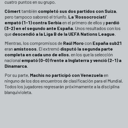
cuatro puntos en su grupo.
Cömert
también
completó sus dos partidos con Suiza
,
pero tampoco saboreó el triunfo.
La ‘Rossocrociati’
empató (1-1) contra Serbia
en el primero de ellos y
perdió
(3-2) en el segundo ante España
. Unos resultados con los
que
descendió a la Liga B de la UEFA Nations League
.
Mientras, los compromisos de
Raúl Moro
con
España sub21
eran
amistosos
. El extremó
disputó la segunda parte
completa en cada uno de ellos
, en los que la selección
nacional
empató (0-0) frente a Inglaterra y venció (2-1) a
Dinamarca
.
Por su parte,
Machis no participó con Venezuela
en
ninguno de los dos encuentros de clasificación para el Mundial.
Todos los jugadores regresarán próximamente a la disciplina
blanquivioleta.