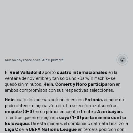
Aún no hay reacciones. ¡Sé el primero!
El
Real Valladolid
aportó
cuatro internacionales
en la
ventana de noviembre y tan solo uno -Darwin Machis- se
quedó sin minutos.
Hein, Cömert y Moro participaron
en
ambos compromisos con sus respectivas selecciones.
Hein
cuajó dos buenas actuaciones con
Estonia
, aunque no
pudo obtener ninguna victoria. La selección azul sumó un
empate (0-0)
en su primer encuentro frente a
Azerbaiyán
,
mientras que en el segundo
cayó (1-0) por la mínima contra
Eslovaquia
. De esta manera, el combinado del meta finalizó la
Liga C
de la
UEFA Nations League
en tercera posición con