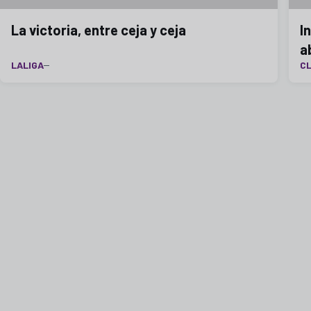
La victoria, entre ceja y ceja
I
ab
LALIGA
CL