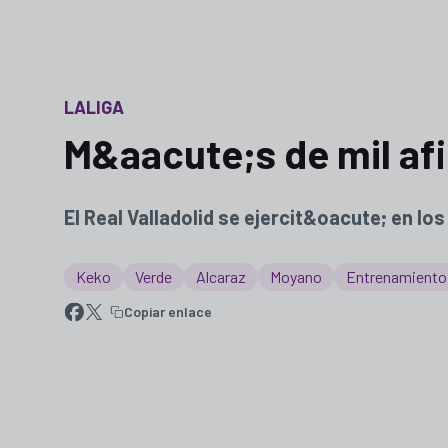
LALIGA
M&aacute;s de mil af
El Real Valladolid se ejercit&oacute; en l
Keko
Verde
Alcaraz
Moyano
Entrenamiento
Copiar enlace