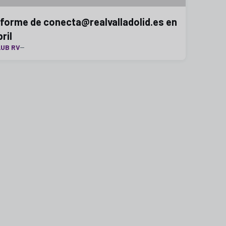
nforme de conecta@realvalladolid.es en
ril
UB RV