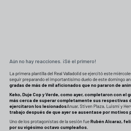
Aún no hay reacciones. ¡Sé el primero!
La primera plantilla del Real Valladolid se ejercitó este miércol
seguir preparando el importantísimo duelo de este domingo ante
gradas de más de mil aficionados que no pararon de ani
Keko, Duje Cop y Verde
, como ayer, completaron con el g
más cerca de superar completamente sus respectivas 
ejercitaron los lesionados
Anuar, Stiven Plaza, Luismi y Her
trabajo después de que ayer se ausentase por motivos 
Uno de los protagonistas de la sesión fue
Rubén Alcaraz, fel
por su vigésimo octavo cumpleaños.